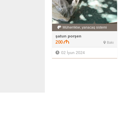
Mühərriklər, yanacaq sistemi
şatun porşen
200
Bakı
02 İyun 2024