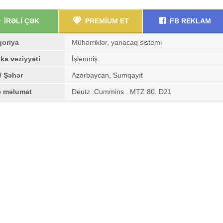
İRƏLİ ÇƏK
PREMİUM ET
FB REKLAM
qoriya
Mühərriklər, yanacaq sistemi
ka vəziyyəti
İşlənmiş
/ Şəhər
Azərbaycan, Sumqayıt
ə məlumat
Deutz .Cummins . MTZ 80. D21