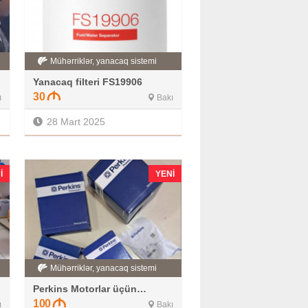
Mühərriklər, yanacaq sistemi
Yanacaq filteri FS19906
30
ı
Bakı
28 Mart 2025
I
YENI
Mühərriklər, yanacaq sistemi
Perkins Motorlar üçün orginal hissələr
100
ı
Bakı