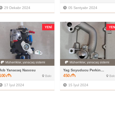
29 Dekabr 2024
05 Sentyabr 2024
YENI
YEN
Mühərriklər, yanacaq sistemi
Mühərriklər, yanacaq sistemi
Jcb Yanacaq Nasosu
Yag Soyuducu Perkins motor
100
450
Bakı
Bak
17 İyul 2024
15 İyul 2024