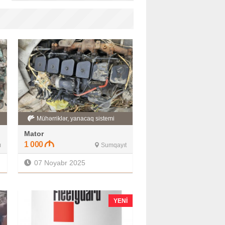
Mühərriklər, yanacaq sistemi
Mator
1 000
ı
Sumqayıt
07 Noyabr 2025
YENI