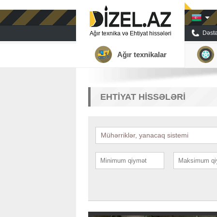
Dəstə
Ağır texnika və Ehtiyat hissələri
Ağır texnikalar
EHTIYAT HISSƏLƏRI
Mühərriklər, yanacaq sistemi