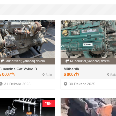
Mühərriklər, yanacaq sistemi
Mühərriklər, yanacaq sistemi
Cummins Cat Volvo Deutz
Mühərrik
5 000
6 000
Bakı
Bak
31 Dekabr 2025
30 Dekabr 2025
YENI