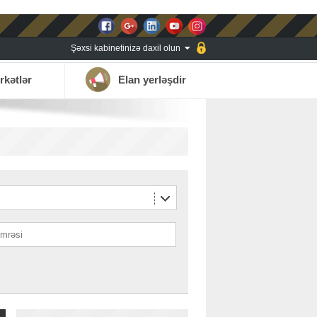
Şəxsi kabinetinizə daxil olun
rkətlər
Elan yerləşdir