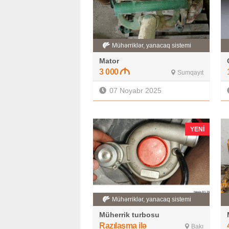
Mühərriklər, yanacaq sistemi
Mator
3 000
Sumqayıt
07 Noyabr 2025
YENI
Mühərriklər, yanacaq sistemi
Müherrik turbosu
Razılaşma ilə
Bakı