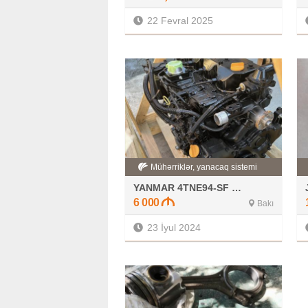
22 Fevral 2025
Mühərriklər, yanacaq sistemi
YANMAR 4TNE94-SF Mühərrik
6 000
Bakı
23 İyul 2024