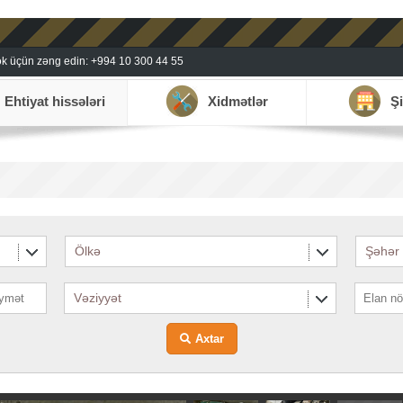
k üçün zəng edin: +994 10 300 44 55
Ehtiyat hissələri
Xidmətlər
Şi
Ölkə
Şəhər
Vəziyyət
Axtar