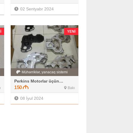
02 Sentyabr 2024
I
YENI
Mühərriklər, yanacaq sistemi
Perkins Motorlar üçün ön qapaq
150
ı
Bakı
08 İyul 2024