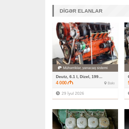
DIGƏR ELANLAR
Mühərriklər, yanacaq sistemi
Deutz, 6.1 l, Dizel, 1993 il, İşlənmiş
4 000
Bakı
29 İyul 2026