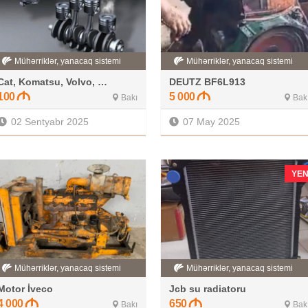
Mühərriklər, yanacaq sistemi
Mühərriklər, yanacaq sistemi
Cat, Komatsu, Volvo, Hitachi və digər
DEUTZ BF6L913
100
5 000
Bakı
Bak
02 Sentyabr 2025
07 May 2025
YEN
Mühərriklər, yanacaq sistemi
Mühərriklər, yanacaq sistemi
Motor İveco
Jcb su radiatoru
4 000
650
Bakı
Bak