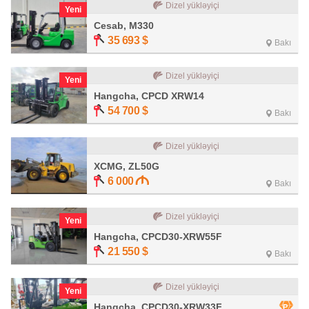
Dizel yükləyiçi
Yeni
Cesab, M330
35 693
$
Bakı
Dizel yükləyiçi
Yeni
Hangcha, CPCD XRW14
54 700
$
Bakı
Dizel yükləyiçi
XCMG, ZL50G
6 000
Bakı
Dizel yükləyiçi
Yeni
Hangcha, CPCD30-XRW55F
21 550
$
Bakı
Dizel yükləyiçi
Yeni
Hangcha, CPCD30-XRW33F