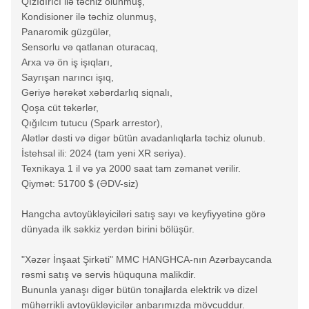
Qızıdırıcı ilə təchiz olunmuş,
Kondisioner ilə təchiz olunmuş,
Panaromik güzgülər,
Sensorlu və qatlanan oturacaq,
Arxa və ön iş işıqları,
Sayrışan narıncı işıq,
Geriyə hərəkət xəbərdarlıq siqnalı,
Qoşa cüt təkərlər,
Qığılcım tutucu (Spark arrestor),
Alətlər dəsti və digər bütün avadanlıqlarla təchiz olunub.
İstehsal ili: 2024 (tam yeni XR seriya).
Texnikaya 1 il və ya 2000 saat tam zəmanət verilir.
Qiymət: 51700 $ (ƏDV-siz)
Hangcha avtoyükləyiciləri satış sayı və keyfiyyətinə görə
dünyada ilk səkkiz yerdən birini bölüşür.
"Xəzər İnşaat Şirkəti" MMC HANGHCA-nın Azərbaycanda
rəsmi satış və servis hüququna malikdir.
Bununla yanaşı digər bütün tonajlarda elektrik və dizel
mühərrikli avtoyükləyicilər anbarımızda mövcuddur.