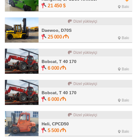
21 450
$
Bakı
Dizel yükləyiçi
Daewoo, D70S
25 000
Bakı
Dizel yükləyiçi
Bobcat, T 40 170
6 000
Bakı
Dizel yükləyiçi
Bobcat, T 40 170
6 000
Bakı
Dizel yükləyiçi
Heli, CPCD50
5 500
Bakı