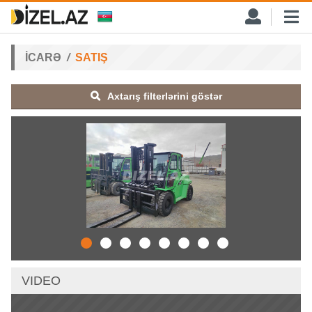
İCARƏ
SATIŞ
Axtarış filterlərini göstər
VIDEO