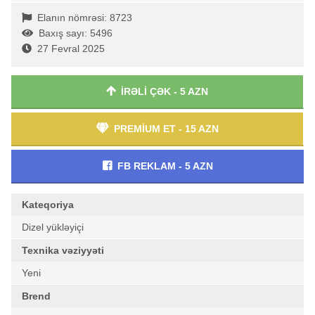
Elanın nömrəsi: 8723
Baxış sayı: 5496
27 Fevral 2025
İRƏLİ ÇƏK - 5 AZN
PREMİUM ET - 15 AZN
FB REKLAM - 5 AZN
Kateqoriya
Dizel yükləyiçi
Texnika vəziyyəti
Yeni
Brend