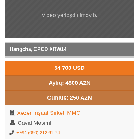
Video yerləşdirilməyib.
Hangcha, CPCD XRW14
54 700 USD
Aylıq: 4800 AZN
Günlük: 250 AZN
Xəzər İnşaat Şirkəti MMC
Cavid Məsimli
+994 (050) 212 61-74