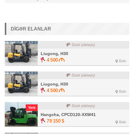
DIGƏR ELANLAR
Dizel yükləyiçi
Liugong, H30
4 500
Bakı
Dizel yükləyiçi
Liugong, H30
4 500
Bakı
Dizel yükləyiçi
Yeni
Hangcha, CPCD120-XXW41
79 150
$
Bakı