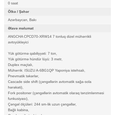
0 saat
Ölkə / Şəhər
Azərbaycan, Bakı
Əlavə məlumat
ANGCHA CPCD70-XRW14 7 tonluq dizel mühərrikli
avtoyükləyici
Yük götürmə qabiliyyəti: 7 ton,
Yük götürmə hündür lüyü: 3 metr,
Duplex maçtalı,
Mühərrik: ISUZU A-6BG1QP Yaponiya istehsalı,
Pnevmatik təkərlər,
Cascade side shift (çəngəllərin avtomatik sağa-sola
hərəkəti),
Fork positoner (çəngəllərin avtomatik olaraq tənzimlənməsi
funkusiyası),
Çəngəl ölçüləri: 244 sm-lik uzun çəngəllər,
Bağlı kabina,