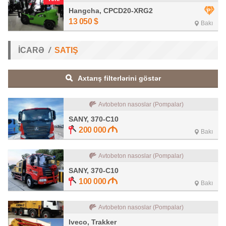
Hangcha, CPCD20-XRG2
13 050
$
Bakı
İCARƏ
SATIŞ
Axtarış filterlərini göstər
Avtobeton nasoslar (Pompalar)
SANY, 370-C10
200 000
Bakı
Avtobeton nasoslar (Pompalar)
SANY, 370-C10
100 000
Bakı
Avtobeton nasoslar (Pompalar)
Iveco, Trakker