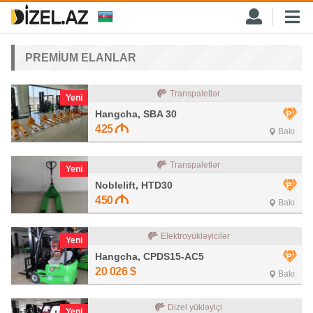
PREMİUM ELANLAR
Transpaletlər
Yeni
Hangcha, SBA 30
425
Bakı
Transpaletlər
Yeni
Noblelift, HTD30
450
Bakı
Elektroyükləyicilər
Yeni
Hangcha, CPDS15-AC5
20 026
$
Bakı
Dizel yükləyiçi
Yeni