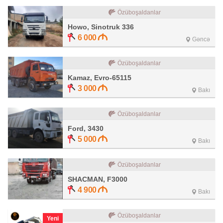
Özüboşaldanlar
Howo, Sinotruk 336
6 000
Gəncə
Özüboşaldanlar
Kamaz, Evro-65115
3 000
Bakı
Özüboşaldanlar
Ford, 3430
5 000
Bakı
Özüboşaldanlar
SHACMAN, F3000
4 900
Bakı
Özüboşaldanlar
Yeni