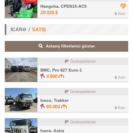
Hangcha, CPDS15-AC5
20 026
$
Bakı
İCARƏ
SATIŞ
Axtarış filterlərini göstər
Özüboşaldanlar
BMC, Pro 827 Euro-1
4 900
Bakı
Özüboşaldanlar
Iveco, Trakker
65 000
Bakı
Özüboşaldanlar
Iveco, Astra