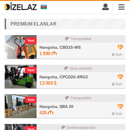
PREMİUM ELANLAR
Transpaletlər
Yeni
Hangcha, CBD15-WS
1 890
Bakı
Dizel yükləyiçi
Yeni
Hangcha, CPCD20-XRG2
13 050
$
Bakı
Transpaletlər
Yeni
Hangcha, SBA 30
425
Bakı
Elektroyükləyicilər
Yeni