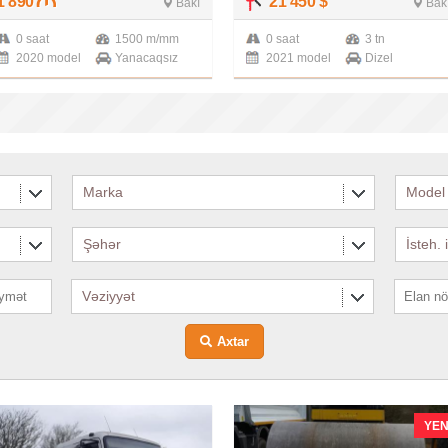
1 890
21 450
$
Bakı
Bak
0 saat
1500 m/mm
0 saat
3 tn
2020 model
Yanacaqsız
2021 model
Dizel
Marka
Model
Şəhər
İsteh. 
Vəziyyət
Axtar
YEN