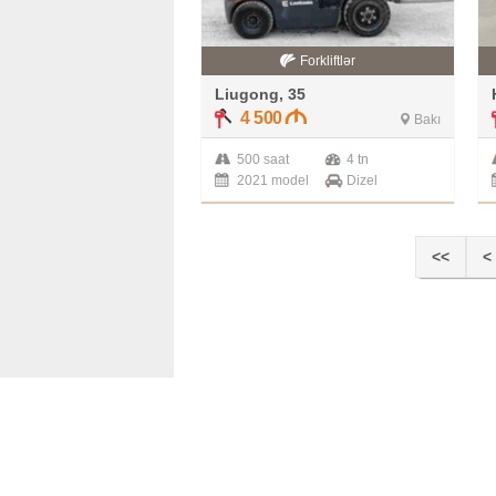
Forkliftlər
Liugong, 35
4 500
Bakı
500 saat
4 tn
2021 model
Dizel
<<
<