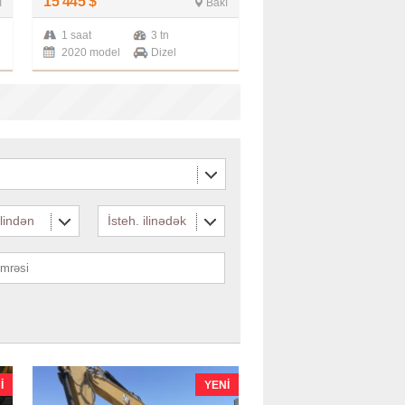
15 445
$
ı
Bakı
1 saat
3 tn
2020 model
Dizel
ilindən
İsteh. ilinədək
I
YENI