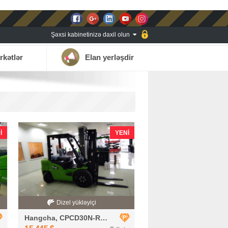
Şəxsi kabinetinizə daxil olun
rkətlər
Elan yerləşdir
I
YENI
Dizel yükləyiçi
Hangcha, CPCD30N-RG2