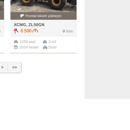
Frontal təkərli yükləyici
XCMG, ZL50GN
6 500
ı
Bakı
1250 saat
3 m3
2024 model
Dizel
>
>>