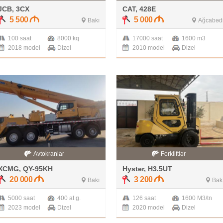
JCB, 3CX
CAT, 428E
5 500
5 000
Bakı
Ağcabəd
100 saat
8000 kq
17000 saat
1600 m3
2018 model
Dizel
2010 model
Dizel
Avtokranlar
Forkliftlər
XCMG, QY-95KH
Hyster, H3.5UT
20 000
3 200
Bakı
Bak
5000 saat
400 at g.
126 saat
1600 M3/tn
2023 model
Dizel
2020 model
Dizel