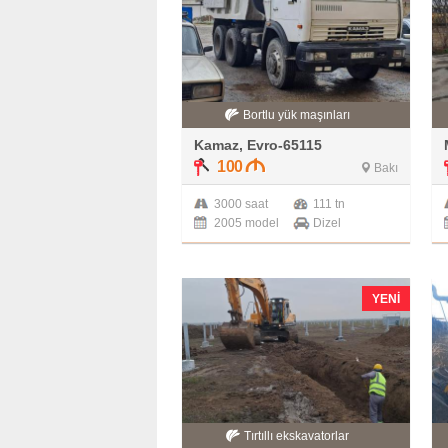
Bortlu yük maşınları
Kamaz, Evro-65115
100
Bakı
3000 saat
111 tn
2005 model
Dizel
YENI
Tırtıllı ekskavatorlar