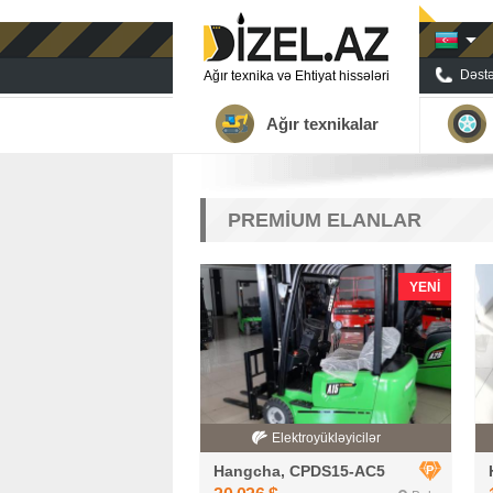
Dəstə
Ağır texnika və Ehtiyat hissələri
Ağır texnikalar
PREMİUM ELANLAR
YENI
Elektroyükləyicilər
Hangcha, CPDS15-AC5