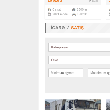
20 026
$
Bakı
0 saat
1500 tn
2021 model
Elekrtik
İCARƏ
SATIŞ
Kateqoriya
Ölkə