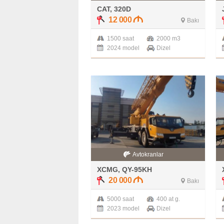
CAT, 320D
12 000
Bakı
1500 saat
2000 m3
2024 model
Dizel
Avtokranlar
XCMG, QY-95KH
20 000
Bakı
5000 saat
400 at g.
2023 model
Dizel