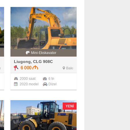
Mini-Ekskavator
Liugong, CLG 908C
6 000
ı
Bakı
2000 saat
6 tn
2020 model
Dizel
YENI