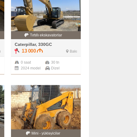
Tırtıllı ekskavatorlar
Caterpillar, 330GC
13 000
ı
Bakı
0 saat
30 tn
2024 model
Dizel
Mini - yükləyicilər