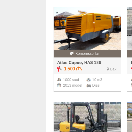
Kompressorlar
Atlas Copco, HAS 186
1 500
Bakı
1000 saat
10 m3
2013 model
Dizel