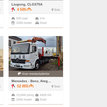
Liugong, CLG375A
4 500
i
Bakı
500 saat
4 tn
2009 model
Dizel
Kran manipulyatorlar
Mercedes - Benz, Atego 1224
52 000
ı
Bakı
311666 yürüş
6400 m3
2000 model
Dizel