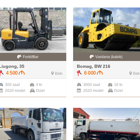
Forkliftlər
Vərdənə (katok)
Liugong, 35
Bomag, BW 216
4 500
6 000
Bakı
Bak
300 saat
4 tn
3000 saat
16 tn
2020 model
Dizel
2020 model
Dizel