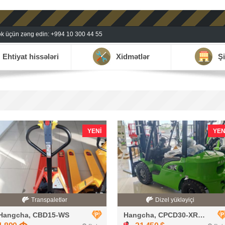
k üçün zəng edin: +994 10 300 44 55
Ehtiyat hissələri
Xidmətlər
Şi
YENI
YEN
Transpaletlər
Dizel yükləyiçi
Hangcha, CBD15-WS
Hangcha, CPCD30-XRW33F