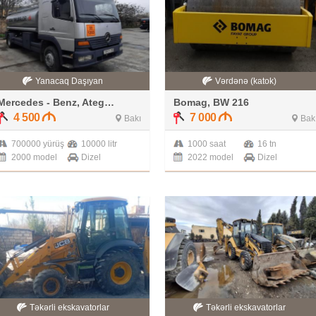
Yanacaq Daşıyan
Vərdənə (katok)
Mercedes - Benz, Atego 1523
Bomag, BW 216
4 500
7 000
Bakı
Bak
700000 yürüş
10000 litr
1000 saat
16 tn
2000 model
Dizel
2022 model
Dizel
Təkərli ekskavatorlar
Təkərli ekskavatorlar