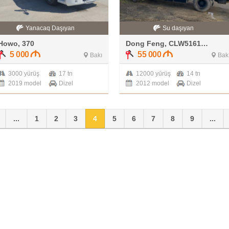
Yanacaq Daşıyan
Su daşıyan
Howo, 370
Dong Feng, CLW5161GSS3
5 000
55 000
Bakı
Bak
3000 yürüş
17 tn
12000 yürüş
14 tn
2019 model
Dizel
2012 model
Dizel
...
1
2
3
4
5
6
7
8
9
...