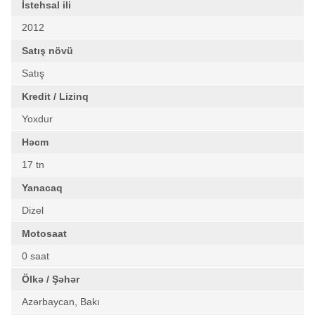
İstehsal ili
2012
Satış növü
Satış
Kredit / Lizinq
Yoxdur
Həcm
17 tn
Yanacaq
Dizel
Motosaat
0 saat
Ölkə / Şəhər
Azərbaycan, Bakı