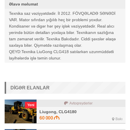
Əlavə məlumat
Texnika saz vəziyyətdədir. İl 2012. FÖVQƏLADƏ SƏNƏDİ
VAR. Mator sıfırdan yığılıb heç bir problemi yoxdur.
Kondisaner və digər hər şey işlək vəziyyətdədir. Real alıcı
yerində bütün detalları yoxlaya bilər. Texnikanın sazlığına
tam zəmanət verilir. Texnika Bakıdadır. Ciddi şəxslər əlaqə
saxlaya bilər. Qiymətdə razılaşmaq olar.
QEYD:Texnika LiuGong CLG418 satılarkən uzunmüddətli
layihələrdə işlə təmin olunur.
DIGƏR ELANLAR
Avtoqreyderlər
Yeni
Liugong, CLG4180
60 000
Bakı