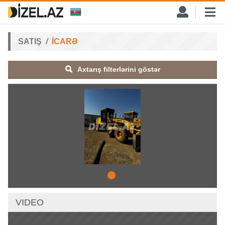
SATIŞ
İCARƏ
Axtarış filterlərini göstər
VIDEO