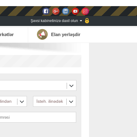
Şəxsi kabinetinizə daxil olun
rkətlər
Elan yerləşdir
ilindən
İsteh. ilinədək