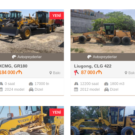
YENI
Avtoqreyderlər
Avtoqreyderlər
XCMG, GR180
Liugong, CLG 422
184 000
87 000
Bakı
Bak
0 saat
17000 tn
12200 saat
1800 m3
2024 model
Dizel
2012 model
Dizel
YENI