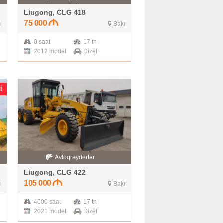
Liugong, CLG 418
75 000
ı
Bakı
0 saat
17 tn
2012 model
Dizel
I
Avtoqreyderlər
Liugong, CLG 422
105 000
ı
Bakı
4000 saat
17 tn
2021 model
Dizel