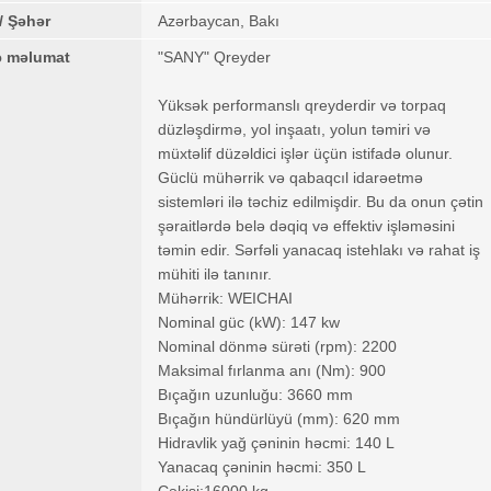
/ Şəhər
Azərbaycan, Bakı
ə məlumat
"SANY" Qreyder
Yüksək performanslı qreyderdir və torpaq
düzləşdirmə, yol inşaatı, yolun təmiri və
müxtəlif düzəldici işlər üçün istifadə olunur.
Güclü mühərrik və qabaqcıl idarəetmə
sistemləri ilə təchiz edilmişdir. Bu da onun çətin
şəraitlərdə belə dəqiq və effektiv işləməsini
təmin edir. Sərfəli yanacaq istehlakı və rahat iş
mühiti ilə tanınır.
Mühərrik: WEICHAI
Nominal güc (kW): 147 kw
Nominal dönmə sürəti (rpm): 2200
Maksimal fırlanma anı (Nm): 900
Bıçağın uzunluğu: 3660 mm
Bıçağın hündürlüyü (mm): 620 mm
Hidravlik yağ çəninin həcmi: 140 L
Yanacaq çəninin həcmi: 350 L