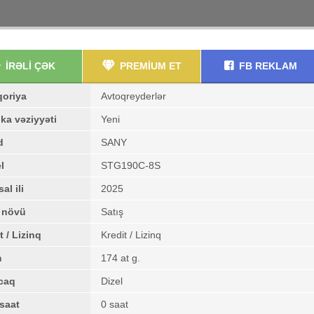
İRƏLİ ÇƏK
PREMİUM ET
FB REKLAM
qoriya
Avtoqreyderlər
ka vəziyyəti
Yeni
d
SANY
l
STG190C-8S
al ili
2025
ş növü
Satış
t / Lizinq
Kredit / Lizinq
m
174 at g.
caq
Dizel
saat
0 saat