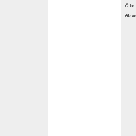
Ölkə 
Əlav