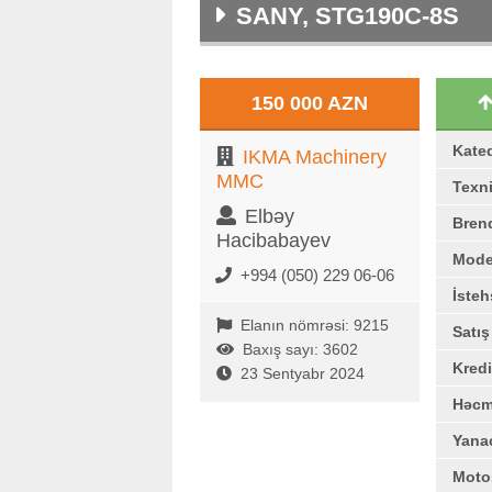
SANY, STG190C-8S
150 000 AZN
Kate
IKMA Machinery
MMC
Texni
Elbəy
Bren
Hacibabayev
Mode
+994 (050) 229 06-06
İstehs
Elanın nömrəsi: 9215
Satı
Baxış sayı: 3602
Kredi
23 Sentyabr 2024
Həc
Yana
Moto