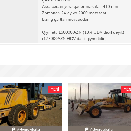
Çəkisi:16000 kg
Arxa oxdan yerə qədər məsafə : 410 mm
Zəmanət- 24 ay və 2000 motosaat
Lizing şərtləri mövcuddur.
Qiyməti: 150000 AZN (18% ƏDV daxil deyil.)
(177000AZN ƏDV daxil qiymətidir.)
YENI
YEN
Avtoqreyderlər
Avtoqreyderlər