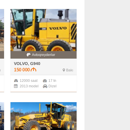
Avtoqreyderlər
VOLVO, G940
150 000
ı
Bakı
12000 saat
17 tn
2013 model
Dizel