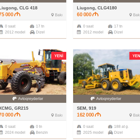
Liugong, CLG 418
Liugong, CLG4180
75 000
60 000
Bakı
Bak
0 saat
17 tn
0 saat
17 tn
2012 model
Dizel
2012 model
Dizel
YENI
YEN
Avtoqreyderlər
Avtoqreyderlər
XCMG, GR215
SEM, 919
70 000
162 000
Bakı
Bak
0 saat
0 tn
0 saat
188 at g.
2024 model
Benzin
2025 model
Dizel