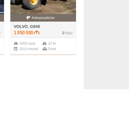
Avtoqreyderlər
VOLVO, G940
1 850 000
i
Bakı
5000 saat
22 tn
2014 model
Dizel