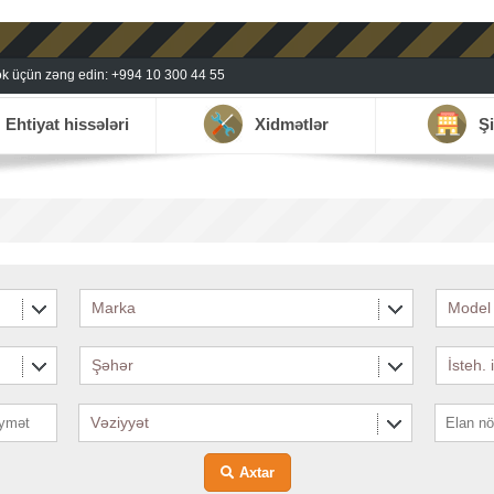
k üçün zəng edin: +994 10 300 44 55
Ehtiyat hissələri
Xidmətlər
Şi
Marka
Model
Şəhər
İsteh. 
Vəziyyət
Axtar