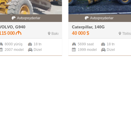
Avtoqreyderlər
Avtoqreyderlər
VOLVO, G940
Caterpillar, 140G
115 000
40 000
$
Bakı
Tbilis
8000 yürüş
18 tn
5699 saat
18 tn
2007 model
Dizel
1999 model
Dizel