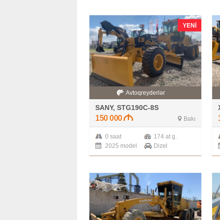
YENI
Avtoqreyderlər
SANY, STG190C-8S
150 000
Bakı
0 saat
174 at g.
2025 model
Dizel