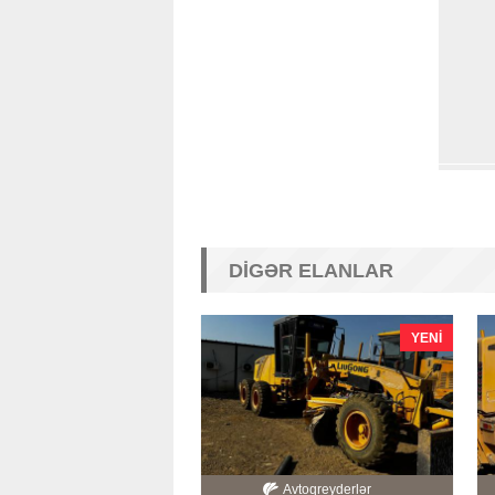
DIGƏR ELANLAR
YENI
Avtoqreyderlər