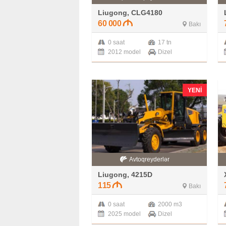
Liugong, CLG4180
60 000
Bakı
0 saat
17 tn
2012 model
Dizel
YENI
Avtoqreyderlər
Liugong, 4215D
115
Bakı
0 saat
2000 m3
2025 model
Dizel