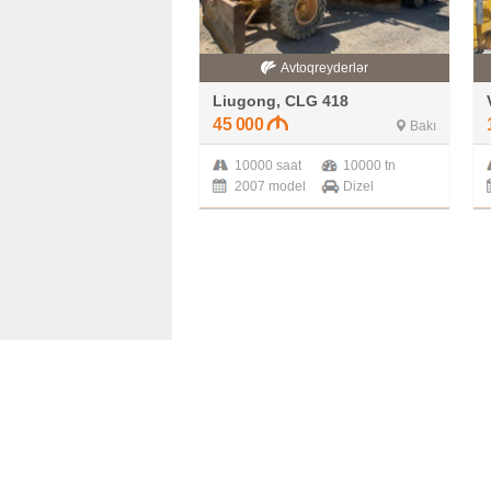
Avtoqreyderlər
Liugong, CLG 418
45 000
Bakı
10000 saat
10000 tn
2007 model
Dizel