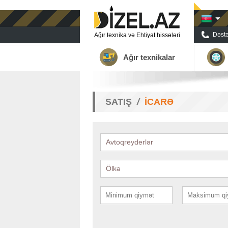
Dəstə
Ağır texnika və Ehtiyat hissələri
Ağır texnikalar
SATIŞ
İCARƏ
Avtoqreyderlər
Ölkə