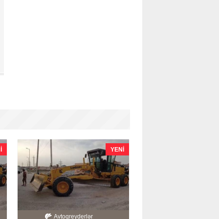
I
YENI
Avtoqreyderlər