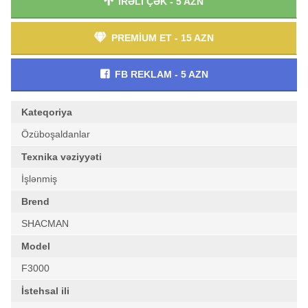
İRƏLİ ÇƏK - 5 AZN
PREMİUM ET - 15 AZN
FB REKLAM - 5 AZN
Kateqoriya
Özüboşaldanlar
Texnika vəziyyəti
İşlənmiş
Brend
SHACMAN
Model
F3000
İstehsal ili