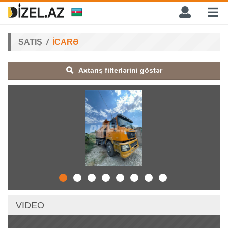
SATIŞ
İCARƏ
Axtarış filterlərini göstər
VIDEO