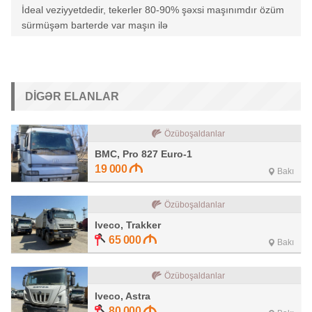
İdeal veziyyetdedir, tekerler 80-90% şəxsi maşınımdır özüm
sürmüşəm barterde var maşın ilə
DIGƏR ELANLAR
Özüboşaldanlar
BMC, Pro 827 Euro-1
19 000
Bakı
Özüboşaldanlar
Iveco, Trakker
65 000
Bakı
Özüboşaldanlar
Iveco, Astra
80 000