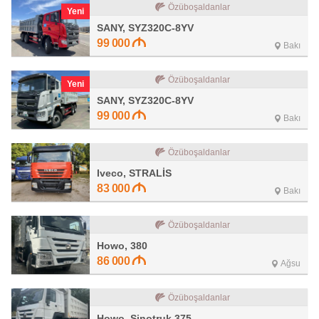
Özüboşaldanlar
Yeni
SANY, SYZ320C-8YV
99 000
Bakı
Özüboşaldanlar
Yeni
SANY, SYZ320C-8YV
99 000
Bakı
Özüboşaldanlar
Iveco, STRALİS
83 000
Bakı
Özüboşaldanlar
Howo, 380
86 000
Ağsu
Özüboşaldanlar
Howo, Sinotruk 375