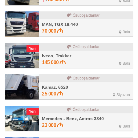
Bakı
Özüboşaldanlar
MAN, TGX 18.440
70 000
Bakı
Özüboşaldanlar
Yeni
Iveco, Trakker
145 000
Bakı
Özüboşaldanlar
Kamaz, 6520
25 000
Siyəzən
Özüboşaldanlar
Yeni
Mercedes - Benz, Actros 3340
23 000
Bakı