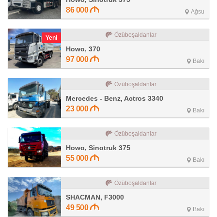
86 000
Ağsu
Özüboşaldanlar
Yeni
Howo, 370
97 000
Bakı
Özüboşaldanlar
Mercedes - Benz, Actros 3340
23 000
Bakı
Özüboşaldanlar
Howo, Sinotruk 375
55 000
Bakı
Özüboşaldanlar
SHACMAN, F3000
49 500
Bakı