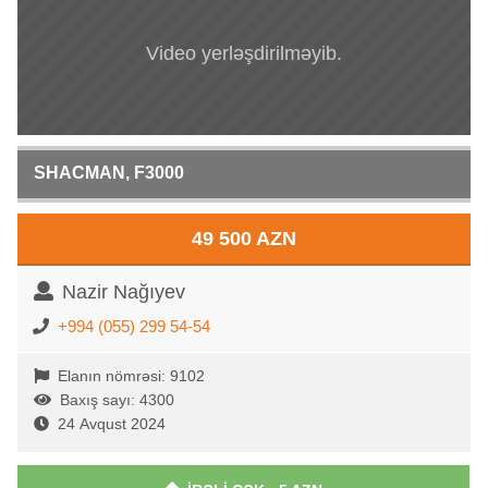
Video yerləşdirilməyib.
SHACMAN, F3000
49 500 AZN
Nazir Nağıyev
+994 (055) 299 54-54
Elanın nömrəsi: 9102
Baxış sayı: 4300
24 Avqust 2024