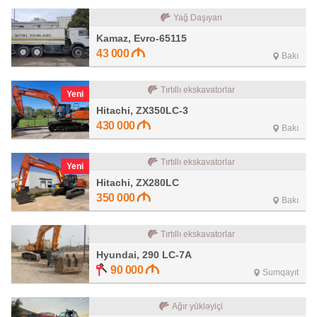
Yağ Daşıyan
Kamaz, Evro-65115
43 000
Bakı
Tırtıllı ekskavatorlar
Yeni
Hitachi, ZX350LC-3
430 000
Bakı
Tırtıllı ekskavatorlar
Yeni
Hitachi, ZX280LC
350 000
Bakı
Tırtıllı ekskavatorlar
Hyundai, 290 LC-7A
90 000
Sumqayıt
Ağır yükləyiçi