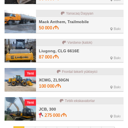
Yanacaq Daşıyan
Mack Anthem, Trailmobile
50 000
Bakı
Vərdənə (katok)
Liugong, CLG 6616E
87 000
Bakı
Frontal təkərli yükləyici
Yeni
XCMG, ZL50GN
100 000
Bakı
Tırtıllı ekskavatorlar
Yeni
JCB, 300
275 000
Bakı