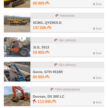
80 000
Bakı
Avtokranlar
XCMG, QY25K5-D
157 000
Bakı
Ağır yükləyiçi
JLG, 3513
50 000
Bakı
Ağır yükləyiçi
Genie, GTH 4518R
80 000
Bakı
Tırtıllı ekskavatorlar
Doosan, DX 300 LC
113 000
Bakı