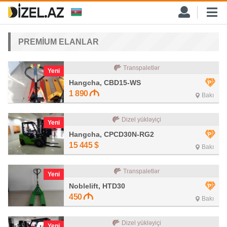
PREMİUM ELANLAR
Transpaletlər
Yeni
Hangcha, CBD15-WS
1 890
Bakı
Dizel yükləyiçi
Yeni
Hangcha, CPCD30N-RG2
15 445
$
Bakı
Transpaletlər
Yeni
Noblelift, HTD30
450
Bakı
Dizel yükləyiçi
Yeni