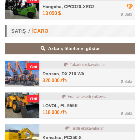
Hangcha, CPCD20-XRG2
13 050
$
Bakı
SATIŞ
İCARƏ
Axtarış filterlərini göstər
Təkərli ekskavatorlar
Yeni
Doosan, DX 210 WA
320 000
Bakı
Frontal təkərli yükləyici
Yeni
LOVOL, FL 955K
118 000
Bakı
Tırtıllı ekskavatorlar
Komatsu, PC350-8