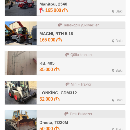
Manitou, 2540
195 000
Bakı
Teleskopik yükliyəcilər
MAGNI, RTH 5.18
165 000
Bakı
Qüllə kranları
KB, 405
35 000
Bakı
Mini - Traktor
LONKİNG, CDM312
52 000
Bakı
Tırtılı Buldozer
Dresta, TD20M
50 000
Bakı