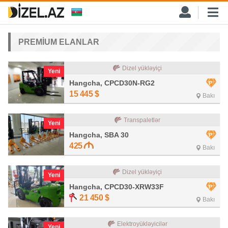
PREMİUM ELANLAR
Dizel yükləyiçi
Yeni
Hangcha, CPCD30N-RG2
15 445
$
Bakı
Transpaletlər
Yeni
Hangcha, SBA 30
425
Bakı
Dizel yükləyiçi
Yeni
Hangcha, CPCD30-XRW33F
21 450
$
Bakı
Elektroyükləyicilər
Yeni