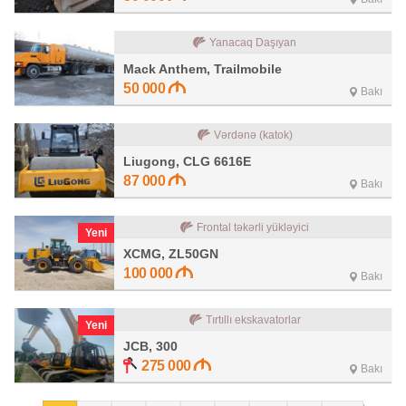
Yanacaq Daşıyan
Mack Anthem, Trailmobile
50 000
Bakı
Vərdənə (katok)
Liugong, CLG 6616E
87 000
Bakı
Frontal təkərli yükləyici
Yeni
XCMG, ZL50GN
100 000
Bakı
Tırtıllı ekskavatorlar
Yeni
JCB, 300
275 000
Bakı