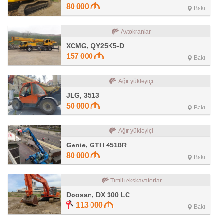
80 000
Bakı
Avtokranlar
XCMG, QY25K5-D
157 000
Bakı
Ağır yükləyiçi
JLG, 3513
50 000
Bakı
Ağır yükləyiçi
Genie, GTH 4518R
80 000
Bakı
Tırtıllı ekskavatorlar
Doosan, DX 300 LC
113 000
Bakı