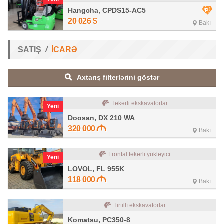
Hangcha, CPDS15-AC5
20 026
$
Bakı
SATIŞ
İCARƏ
Axtarış filterlərini göstər
Təkərli ekskavatorlar
Yeni
Doosan, DX 210 WA
320 000
Bakı
Frontal təkərli yükləyici
Yeni
LOVOL, FL 955K
118 000
Bakı
Tırtıllı ekskavatorlar
Komatsu, PC350-8