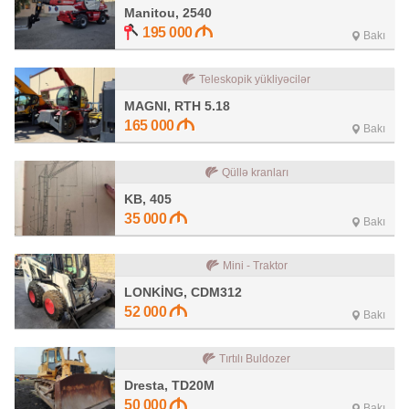
Manitou, 2540
195 000
Bakı
Teleskopik yükliyəcilər
MAGNI, RTH 5.18
165 000
Bakı
Qüllə kranları
KB, 405
35 000
Bakı
Mini - Traktor
LONKİNG, CDM312
52 000
Bakı
Tırtılı Buldozer
Dresta, TD20M
50 000
Bakı