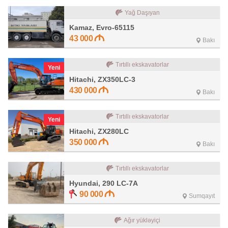
Yağ Daşıyan
Kamaz, Evro-65115
43 000
Bakı
Tırtıllı ekskavatorlar
Yeni
Hitachi, ZX350LC-3
430 000
Bakı
Tırtıllı ekskavatorlar
Yeni
Hitachi, ZX280LC
350 000
Bakı
Tırtıllı ekskavatorlar
Hyundai, 290 LC-7A
90 000
Sumqayıt
Ağır yükləyiçi