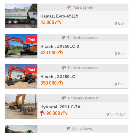
Yağ Daşıyan
Kamaz, Evro-65115
43 000
Bakı
Tırtıllı ekskavatorlar
Yeni
Hitachi, ZX350LC-3
430 000
Bakı
Tırtıllı ekskavatorlar
Yeni
Hitachi, ZX280LC
350 000
Bakı
Tırtıllı ekskavatorlar
Hyundai, 290 LC-7A
90 000
Sumqayıt
Ağır yükləyiçi