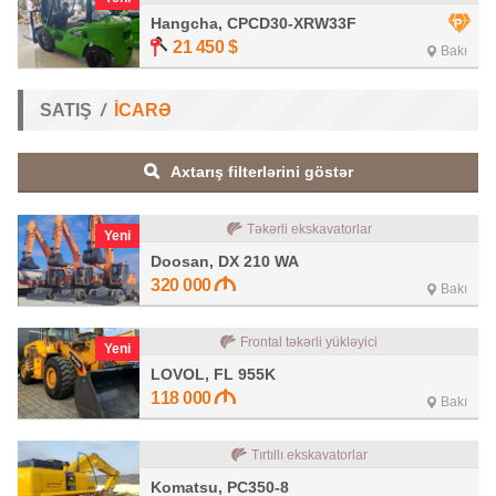
Hangcha, CPCD30-XRW33F
21 450
$
Bakı
SATIŞ
İCARƏ
Axtarış filterlərini göstər
Təkərli ekskavatorlar
Yeni
Doosan, DX 210 WA
320 000
Bakı
Frontal təkərli yükləyici
Yeni
LOVOL, FL 955K
118 000
Bakı
Tırtıllı ekskavatorlar
Komatsu, PC350-8