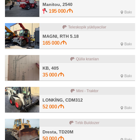
Manitou, 2540
195 000
Bakı
Teleskopik yükliyəcilər
MAGNI, RTH 5.18
165 000
Bakı
Qüllə kranları
KB, 405
35 000
Bakı
Mini - Traktor
LONKİNG, CDM312
52 000
Bakı
Tırtılı Buldozer
Dresta, TD20M
50 000
Bakı