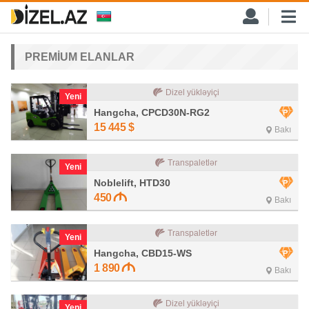
PREMİUM ELANLAR
Dizel yükləyiçi
Yeni
Hangcha, CPCD30N-RG2
15 445
$
Bakı
Transpaletlər
Yeni
Noblelift, HTD30
450
Bakı
Transpaletlər
Yeni
Hangcha, CBD15-WS
1 890
Bakı
Dizel yükləyiçi
Yeni