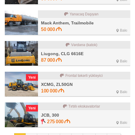
Yanacaq Daşıyan
Mack Anthem, Trailmobile
50 000
Bakı
Vərdənə (katok)
Liugong, CLG 6616E
87 000
Bakı
Frontal təkərli yükləyici
Yeni
XCMG, ZL50GN
100 000
Bakı
Tırtıllı ekskavatorlar
Yeni
JCB, 300
275 000
Bakı