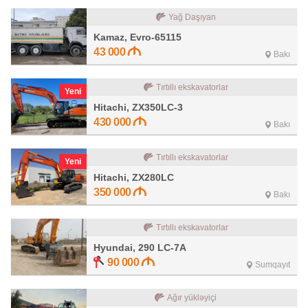
Yağ Daşıyan
Kamaz, Evro-65115
43 000
Bakı
Tırtıllı ekskavatorlar
Yeni
Hitachi, ZX350LC-3
430 000
Bakı
Tırtıllı ekskavatorlar
Yeni
Hitachi, ZX280LC
350 000
Bakı
Tırtıllı ekskavatorlar
Hyundai, 290 LC-7A
90 000
Sumqayıt
Ağır yükləyiçi