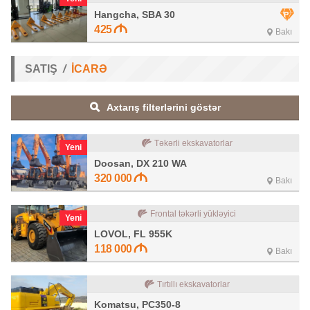
Hangcha, SBA 30
425
Bakı
SATIŞ
İCARƏ
Axtarış filterlərini göstər
Təkərli ekskavatorlar
Yeni
Doosan, DX 210 WA
320 000
Bakı
Frontal təkərli yükləyici
Yeni
LOVOL, FL 955K
118 000
Bakı
Tırtıllı ekskavatorlar
Komatsu, PC350-8