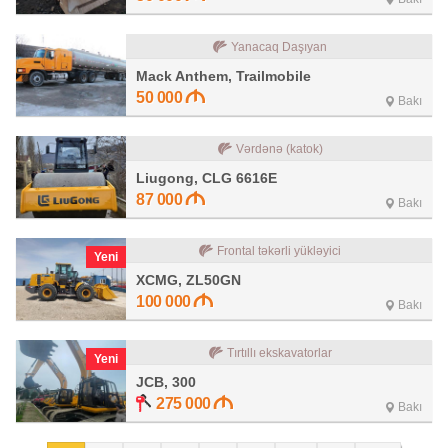
Yanacaq Daşıyan
Mack Anthem, Trailmobile
50 000
Bakı
Vərdənə (katok)
Liugong, CLG 6616E
87 000
Bakı
Frontal təkərli yükləyici
Yeni
XCMG, ZL50GN
100 000
Bakı
Tırtıllı ekskavatorlar
Yeni
JCB, 300
275 000
Bakı