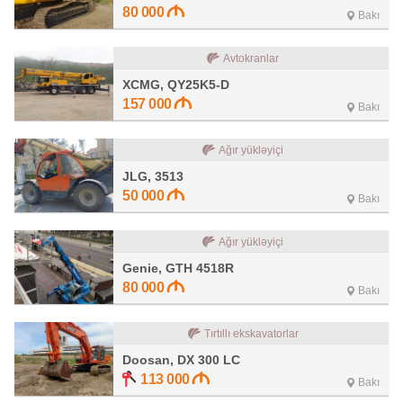
80 000
Bakı
Avtokranlar
XCMG, QY25K5-D
157 000
Bakı
Ağır yükləyiçi
JLG, 3513
50 000
Bakı
Ağır yükləyiçi
Genie, GTH 4518R
80 000
Bakı
Tırtıllı ekskavatorlar
Doosan, DX 300 LC
113 000
Bakı