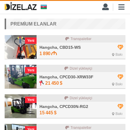
PREMİUM ELANLAR
Transpaletlər
Yeni
Hangcha, CBD15-WS
1 890
Bakı
Dizel yükləyiçi
Yeni
Hangcha, CPCD30-XRW33F
21 450
$
Bakı
Dizel yükləyiçi
Yeni
Hangcha, CPCD30N-RG2
15 445
$
Bakı
Transpaletlər
Yeni