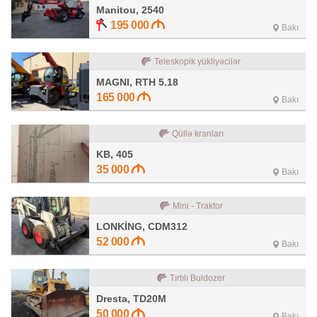
Manitou, 2540
195 000
Bakı
Teleskopik yükliyəcilər
MAGNI, RTH 5.18
165 000
Bakı
Qüllə kranları
KB, 405
35 000
Bakı
Mini - Traktor
LONKİNG, CDM312
52 000
Bakı
Tırtılı Buldozer
Dresta, TD20M
50 000
Bakı