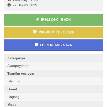
27 Dekabr 2025
İRƏLİ ÇƏK - 5 AZN
PREMİUM ET - 15 AZN
FB REKLAM - 5 AZN
Kateqoriya
Avtoqreyderlər
Texnika vəziyyəti
İşlənmiş
Brend
Liugong
Model