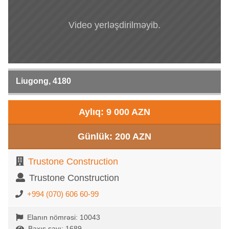
Video yerləşdirilməyib.
Liugong, 4180
Aylıq: 9 000 AZN
Günlük: 200 AZN
Trustone Construction
Trustone Construction
+994 (070) 606 60-99
Elanın nömrəsi: 10043
Baxış sayı: 1689