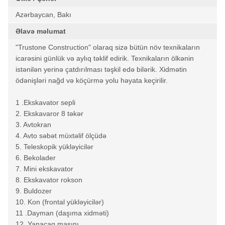
Azərbaycan, Bakı
Əlavə məlumat
"Trustone Construction" olaraq sizə bütün növ texnikaların
icarəsini günlük və aylıq təklif edirik. Texnikaların ölkənin
istənilən yerinə çatdırılması təşkil edə bilərik. Xidmətin
ödənişləri nağd və köçürmə yolu həyata keçirilir.
1 .Ekskavator sepli
2. Ekskavaror 8 təkər
3. Avtokran
4. Avto səbət müxtəlif ölçüdə
5. Teleskopik yükləyicilər
6. Bekolader
7. Mini ekskavator
8. Ekskavator rokson
9. Buldozer
10. Kon (frontal yükləyicilər)
11 .Dayman (daşıma xidməti)
12. Yanacaq maşını