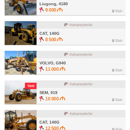
Liugong, 4180
9 000
Bakı
Avtoqreyderlər
CAT, 140G
8 500
Bakı
Avtoqreyderlər
VOLVO, G940
11 000
Bakı
Avtoqreyderlər
Yeni
SEM, 919
10 000
Bakı
Avtoqreyderlər
CAT, 140G
12 500
Bakı