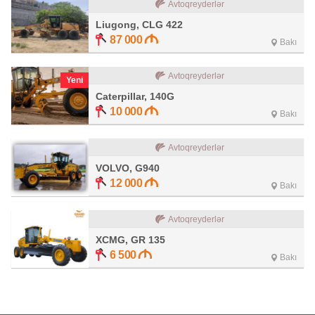
Avtoqreyderlər
Liugong, CLG 422
87 000
Bakı
Avtoqreyderlər
Yeni
Caterpillar, 140G
10 000
Bakı
Avtoqreyderlər
VOLVO, G940
12 000
Bakı
Avtoqreyderlər
XCMG, GR 135
6 500
Bakı