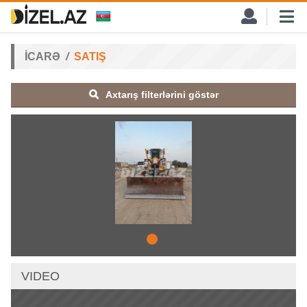
İCARƏ
SATIŞ
Axtarış filterlərini göstər
VIDEO