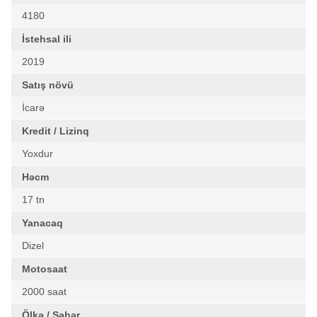
4180
İstehsal ili
2019
Satış növü
İcarə
Kredit / Lizinq
Yoxdur
Həcm
17 tn
Yanacaq
Dizel
Motosaat
2000 saat
Ölkə / Şəhər