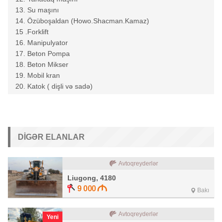
13. Su maşını
14. Özüboşaldan (Howo.Shacman.Kamaz)
15 .Forklift
16. Manipulyator
17. Beton Pompa
18. Beton Mikser
19. Mobil kran
20. Katok ( dişli və sadə)
DIGƏR ELANLAR
Avtoqreyderlər
Liugong, 4180
9 000
Bakı
Avtoqreyderlər
Yeni