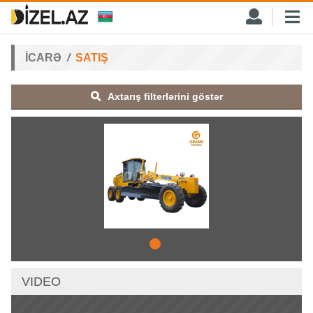
İCARƏ
SATIŞ
Axtarış filterlərini göstər
VIDEO