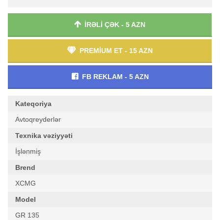
İRƏLİ ÇƏK - 5 AZN
PREMİUM ET - 15 AZN
FB REKLAM - 5 AZN
Kateqoriya
Avtoqreyderlər
Texnika vəziyyəti
İşlənmiş
Brend
XCMG
Model
GR 135