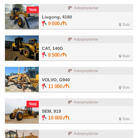
Avtoqreyderlər
Yeni
Liugong, 4180
9 000
Bakı
Avtoqreyderlər
CAT, 140G
8 500
Bakı
Avtoqreyderlər
VOLVO, G940
11 000
Bakı
Avtoqreyderlər
Yeni
SEM, 919
10 000
Bakı
Avtoqreyderlər