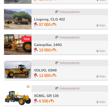
Bakı
Avtoqreyderlər
Liugong, CLG 422
87 000
Bakı
Avtoqreyderlər
Yeni
Caterpillar, 140G
10 000
Bakı
Avtoqreyderlər
VOLVO, G940
12 000
Bakı
Avtoqreyderlər
XCMG, GR 135
6 500
Bakı