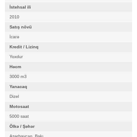
İstehsal ili
2010
Satış növü
İcarə
Kredit / Lizinq
Yoxdur
Həcm
3000 m3
Yanacaq
Dizel
Motosaat
5000 saat
Ölkə / Şəhər
Azərbaycan, Bakı