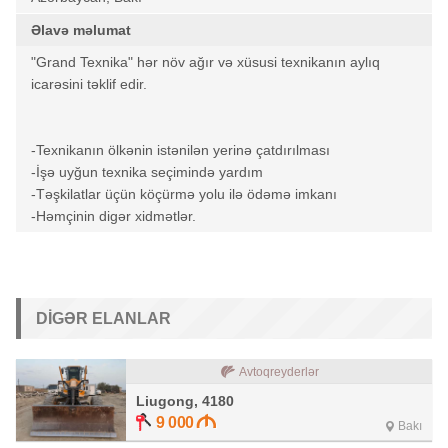
Əlavə məlumat
"Grand Texnika" hər növ ağır və xüsusi texnikanın aylıq
icarəsini təklif edir.
-Texnikanın ölkənin istənilən yerinə çatdırılması
-İşə uyğun texnika seçimində yardım
-Təşkilatlar üçün köçürmə yolu ilə ödəmə imkanı
-Həmçinin digər xidmətlər.
DIGƏR ELANLAR
Avtoqreyderlər
Liugong, 4180
9 000
Bakı