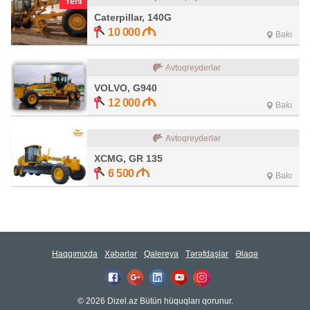
Yeni
Caterpillar, 140G
10 000
Bakı
Avtoqreyderlər
VOLVO, G940
12 000
Bakı
Avtoqreyderlər
XCMG, GR 135
6 500
Bakı
Haqqımızda
Xəbərlər
Qalereya
Tərəfdaşlar
Əlaqə
© 2026 Dizel.az Bütün hüquqları qorunur.