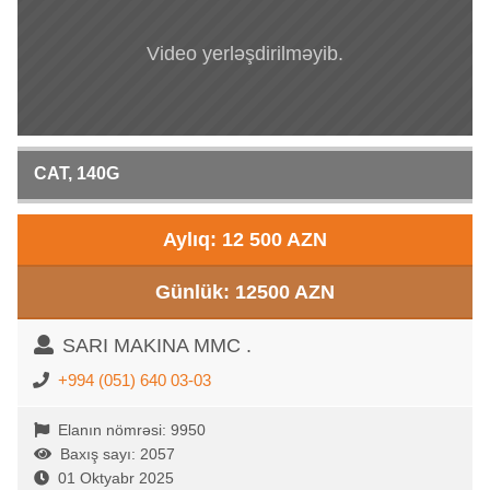
Video yerləşdirilməyib.
CAT, 140G
Aylıq: 12 500 AZN
Günlük: 12500 AZN
SARI MAKINA MMC .
+994 (051) 640 03-03
Elanın nömrəsi: 9950
Baxış sayı: 2057
01 Oktyabr 2025