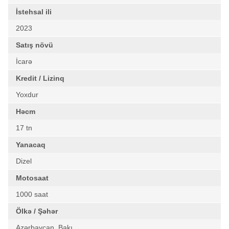
İstehsal ili
2023
Satış növü
İcarə
Kredit / Lizinq
Yoxdur
Həcm
17 tn
Yanacaq
Dizel
Motosaat
1000 saat
Ölkə / Şəhər
Azərbaycan, Bakı