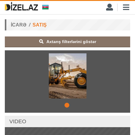
İCARƏ
SATIŞ
Axtarış filterlərini göstər
VIDEO