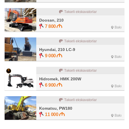
Təkərli ekskavatorlar
Doosan, 210
7 800
Bakı
Təkərli ekskavatorlar
Hyundai, 210 LC-9
9 000
Bakı
Təkərli ekskavatorlar
Hidromek, HMK 200W
6 900
Bakı
Təkərli ekskavatorlar
Komatsu, PW180
11 000
Bakı