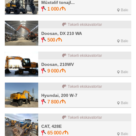
Müxtəlif tonajl...
1 000
Bakı
Təkərli ekskavatorlar
Doosan, DX 210 WA
500
Bakı
Təkərli ekskavatorlar
Doosan, 210WV
9 000
Bakı
Təkərli ekskavatorlar
Hyundai, 200 W-7
7 800
Bakı
Təkərli ekskavatorlar
CAT, 428E
65 000
Bakı