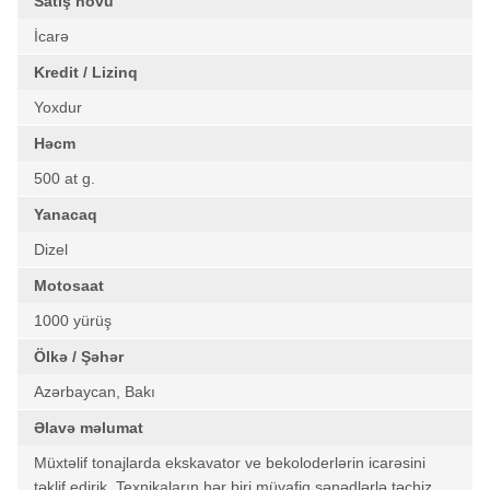
Satış növü
İcarə
Kredit / Lizinq
Yoxdur
Həcm
500 at g.
Yanacaq
Dizel
Motosaat
1000 yürüş
Ölkə / Şəhər
Azərbaycan, Bakı
Əlavə məlumat
Müxtəlif tonajlarda ekskavator ve bekoloderlərin icarəsini
təklif edirik. Texnikaların hər biri müvafiq sənədlərlə təchiz