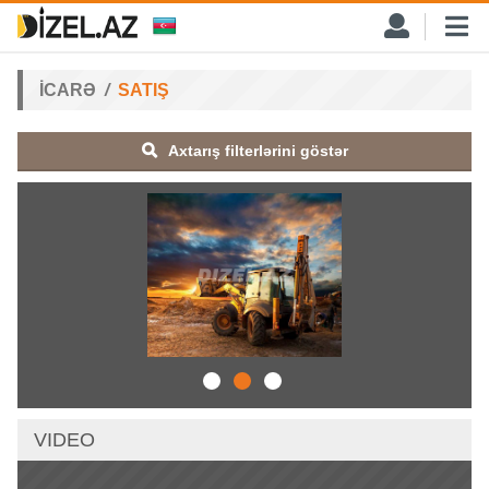
İCARƏ
SATIŞ
Axtarış filterlərini göstər
VIDEO