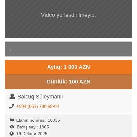
Video yerləşdirilməyib.
,
Aylıq: 1 000 AZN
Günlük: 100 AZN
Səlcuq Süleymanlı
+994 (051) 780 88-64
Elanın nömrəsi: 10035
Baxış sayı: 1865
19 Dekabr 2025