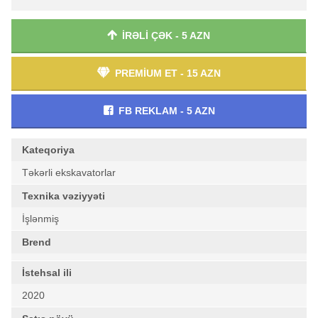
İRƏLİ ÇƏK - 5 AZN
PREMİUM ET - 15 AZN
FB REKLAM - 5 AZN
Kateqoriya
Təkərli ekskavatorlar
Texnika vəziyyəti
İşlənmiş
Brend
İstehsal ili
2020