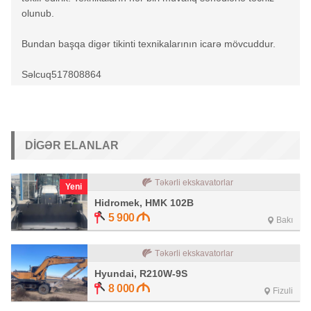
olunub.
Bundan başqa digər tikinti texnikalarının icarə mövcuddur.
Səlcuq517808864
DIGƏR ELANLAR
Təkərli ekskavatorlar
Yeni
Hidromek, HMK 102B
5 900
Bakı
Təkərli ekskavatorlar
Hyundai, R210W-9S
8 000
Fizuli