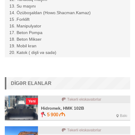
13. Su maşını
14. Özüboşaldan (Howo.Shacman.Kamaz)
15 .Forklift
16. Manipulyator
17. Beton Pompa
18. Beton Mikser
19. Mobil kran
20. Katok ( dişli və sadə)
DIGƏR ELANLAR
Təkərli ekskavatorlar
Yeni
Hidromek, HMK 102B
5 900
Bakı
Təkərli ekskavatorlar