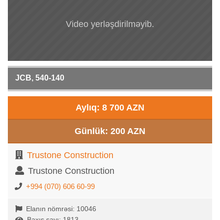
Video yerləşdirilməyib.
JCB, 540-140
Aylıq: 8 700 AZN
Günlük: 200 AZN
Trustone Construction
Trustone Construction
+994 (070) 606 60-99
Elanın nömrəsi: 10046
Baxış sayı: 1813