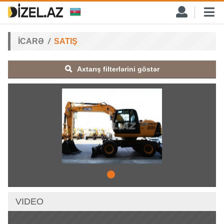
İCARƏ
SATIŞ
Axtarış filterlərini göstər
VIDEO