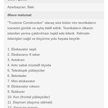
Azərbaycan, Bakı
Əlavə məlumat
"Trustone Construction" olaraq sizə bütün növ texnikaların
icarəsini günlük və aylıq təklif edirik. Texnikaların ölkənin
istənilən yerinə çatdırılması təşkil edə bilərik. Xidmətin
ödənişləri nağd və köçürmə yolu həyata keçirilir.
1 .Ekskavator sepli
2. Ekskavaror 8 təkər
3. Avtokran
4. Avto səbət müxtəlif ölçüdə
5. Teleskopik yükləyicilər
6. Bekolader
7. Mini ekskavator
8. Ekskavator rokson
9. Buldozer
10. Kon (frontal yükləyicilər)
11 .Dayman (daşıma xidməti)
12. Yanacaq maşını