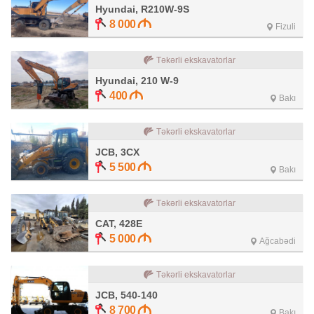
Hyundai, R210W-9S
8 000
Fizuli
Təkərli ekskavatorlar
Hyundai, 210 W-9
400
Bakı
Təkərli ekskavatorlar
JCB, 3CX
5 500
Bakı
Təkərli ekskavatorlar
CAT, 428E
5 000
Ağcabədi
Təkərli ekskavatorlar
JCB, 540-140
8 700
Bakı