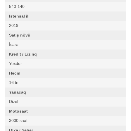
540-140
İstehsal ili
2019
Satış növü
İcarə
Kredit / Lizinq
Yoxdur
Həcm
16 tn
Yanacaq
Dizel
Motosaat
3000 saat
Ölkə / Şəhər