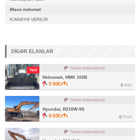
Əlavə məlumat
İCARƏYƏ VERİLİR
DIGƏR ELANLAR
Təkərli ekskavatorlar
Yeni
Hidromek, HMK 102B
5 900
Bakı
Təkərli ekskavatorlar
Hyundai, R210W-9S
8 000
Fizuli
Təkərli ekskavatorlar