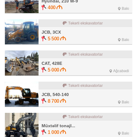
Hyundai, 210 W-9
400
Bakı
Təkərli ekskavatorlar
JCB, 3CX
5 500
Bakı
Təkərli ekskavatorlar
CAT, 428E
5 000
Ağcabədi
Təkərli ekskavatorlar
JCB, 540-140
8 700
Bakı
Təkərli ekskavatorlar
Müxtəlif tonajl...
1 000
Bakı