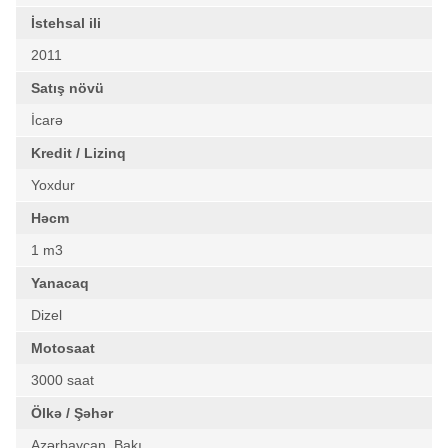
İstehsal ili
2011
Satış növü
İcarə
Kredit / Lizinq
Yoxdur
Həcm
1 m3
Yanacaq
Dizel
Motosaat
3000 saat
Ölkə / Şəhər
Azərbaycan, Bakı