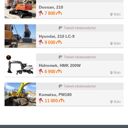
Doosan, 210
7 800
Bakı
Təkərli ekskavatorlar
Hyundai, 210 LC-9
9 000
Bakı
Təkərli ekskavatorlar
Hidromek, HMK 200W
6 900
Bakı
Təkərli ekskavatorlar
Komatsu, PW180
11 000
Bakı