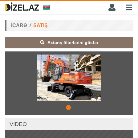
İCARƏ
SATIŞ
Axtarış filterlərini göstər
VIDEO