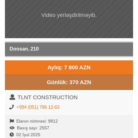
Video yerləşdirilməyib.
Doosan, 210
Aylıq: 7 800 AZN
Günlük: 370 AZN
TLNT CONSTRUCTİON
+994 (051) 786 12-63
Elanın nömrəsi: 9812
Baxış sayı: 2557
02 İyul 2025