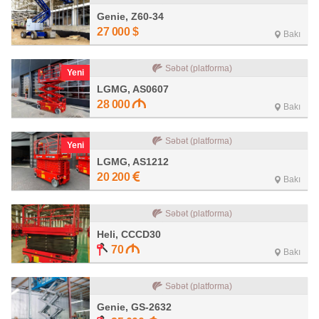
Genie, Z60-34
27 000
$
Bakı
Səbət (platforma)
Yeni
LGMG, AS0607
28 000
Bakı
Səbət (platforma)
Yeni
LGMG, AS1212
20 200
Bakı
Səbət (platforma)
Heli, CCCD30
70
Bakı
Səbət (platforma)
Genie, GS-2632