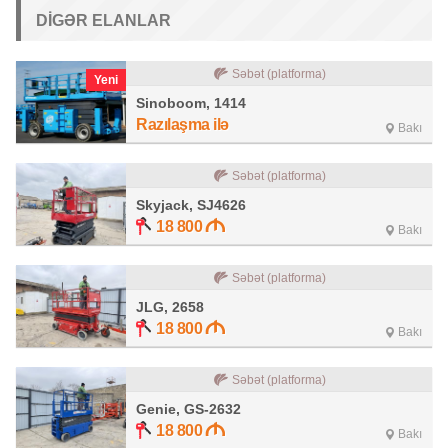
DIGƏR ELANLAR
Səbət (platforma)
Yeni
Sinoboom, 1414
Razılaşma ilə
Bakı
Səbət (platforma)
Skyjack, SJ4626
18 800
Bakı
Səbət (platforma)
JLG, 2658
18 800
Bakı
Səbət (platforma)
Genie, GS-2632
18 800
Bakı