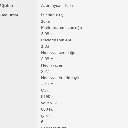
/ Şəhər
Azərbaycan, Bakı
ə məlumat
İş hündürlüyü
18 m
Platformanın uzunluğu
3.98 m
Platformanın eni
1.83 m
Nəqliyyat uzunluğu
3.98 m
Nəqliyyat eni
2.27 m
Nəqliyyat hündürlüyü
2.49 m
Çəki
9190 kq
xalis yük
680 kq
şəxslər
6