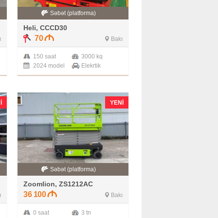
Səbət (platforma)
Heli, CCCD30
70
ı
Bakı
150 saat
3000 kq
2024 model
Elekrtik
I
YENI
Səbət (platforma)
Zoomlion, ZS1212AC
36 100
ı
Bakı
0 saat
3 tn