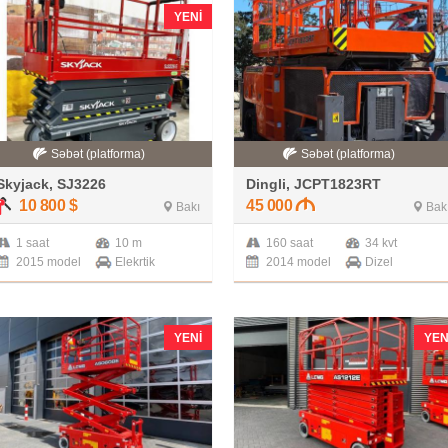
YENI
Səbət (platforma)
Səbət (platforma)
Skyjack, SJ3226
Dingli, JCPT1823RT
10 800
$
45 000
Bakı
Bak
1 saat
10 m
160 saat
34 kvt
2015 model
Elekrtik
2014 model
Dizel
YENI
YEN