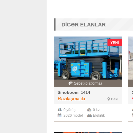
DIGƏR ELANLAR
YENI
Səbət (platforma)
Sinoboom, 1414
Razılaşma ilə
Bakı
0 yürüş
0 kvt
2026 model
Elekrtik