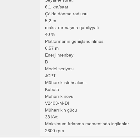
Səyahət sürəti
6,1 km/saat
Çöldə dönmə radiusu
5,2 m
maks. dırmaşma qabiliyyəti
40 %
Platformanın genişləndirilməsi
6.57 m
Enerji mənbəyi
D
Model seriyası
JCPT
Mühərrik istehsalçısı.
Kubota
Mühərrik növü
V2403-M-DI
Mühərrikin gücü
38 kVt
Maksimum fırlanma momentində inqilablar
2600 rpm