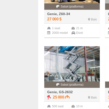
Səbət (platforma)
Genie, Z60-34
27 000
$
Bakı
1 saat
21 m
2000 model
Dizel
Səbət (platforma)
Genie, GS-2632
25 000
Bakı
500 saat
10 m