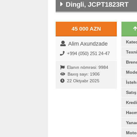
Dingli, JCPT1823RT
45 000 AZN
Kate
Alim Axundzade
Texni
+994 (050) 251 24-47
Bren
Elanın nömrəsi: 9984
Mode
Baxış sayı: 1906
22 Oktyabr 2025
İstehs
Satı
Kredi
Həc
Yana
Moto