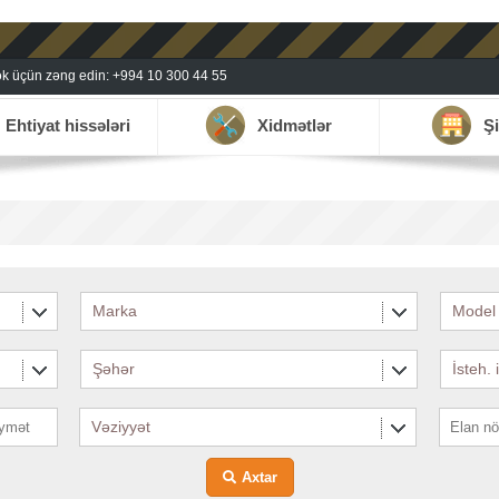
k üçün zəng edin: +994 10 300 44 55
Ehtiyat hissələri
Xidmətlər
Şi
Marka
Model
Şəhər
İsteh. 
Vəziyyət
Axtar