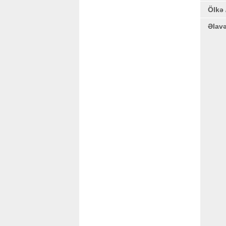
Ölkə 
Əlav