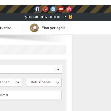
Şəxsi kabinetinizə daxil olun
rkətlər
Elan yerləşdir
ilindən
İsteh. ilinədək