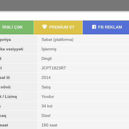
İRƏLİ ÇƏK
PREMİUM ET
FB REKLAM
qoriya
Səbət (platforma)
ka vəziyyəti
İşlənmiş
d
Dingli
l
JCPT1823RT
al ili
2014
ş növü
Satış
t / Lizinq
Yoxdur
m
34 kvt
caq
Dizel
saat
160 saat