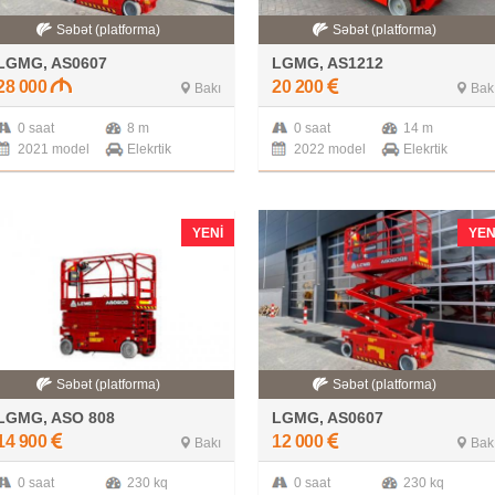
Səbət (platforma)
Səbət (platforma)
LGMG, AS0607
LGMG, AS1212
28 000
20 200
Bakı
Bak
0 saat
8 m
0 saat
14 m
2021 model
Elekrtik
2022 model
Elekrtik
YENI
YEN
Səbət (platforma)
Səbət (platforma)
LGMG, ASO 808
LGMG, AS0607
14 900
12 000
Bakı
Bak
0 saat
230 kq
0 saat
230 kq