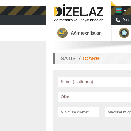
Dəstə
Ağır texnika və Ehtiyat hissələri
Ağır texnikalar
SATIŞ
İCARƏ
Səbət (platforma)
Ölkə