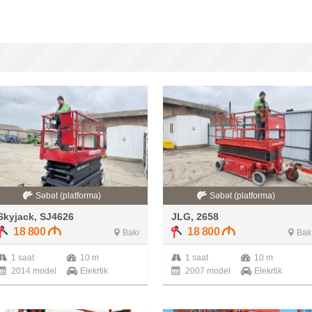
Səbət (platforma)
Səbət (platforma)
Skyjack, SJ4626
JLG, 2658
18 800
18 800
Bakı
Bak
1 saat
10 m
1 saat
10 m
2014 model
Elekrtik
2007 model
Elekrtik