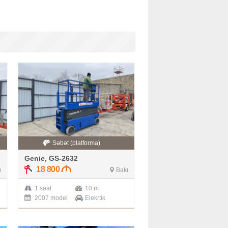
Səbət (platforma)
Genie, GS-2632
18 800
ı
Bakı
1 saat
10 m
2007 model
Elekrtik