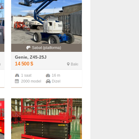
Səbət (platforma)
Genie, Z45-25J
14 500
$
ı
Bakı
1 saat
16 m
2000 model
Dizel
I