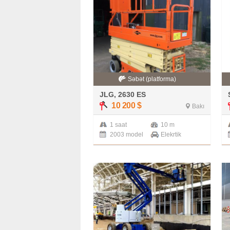
Səbət (platforma)
JLG, 2630 ES
10 200
$
Bakı
1 saat
10 m
2003 model
Elekrtik