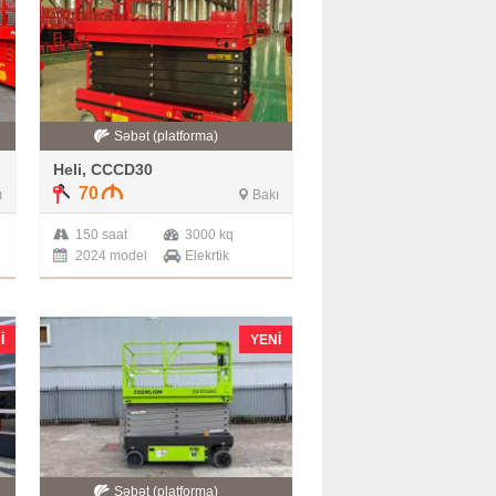
Səbət (platforma)
Heli, CCCD30
70
ı
Bakı
150 saat
3000 kq
2024 model
Elekrtik
I
YENI
Səbət (platforma)