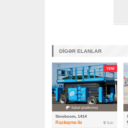
DIGƏR ELANLAR
YENI
Səbət (platforma)
Sinoboom, 1414
Razılaşma ilə
Bakı