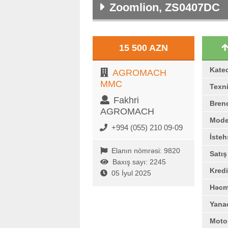
Zoomlion, ZS0407DC
15 500 AZN
Kate
AGROMACH
MMC
Texni
Fakhri
Bren
AGROMACH
Mode
+994 (055) 210 09-09
İstehs
Elanın nömrəsi: 9820
Satı
Baxış sayı: 2245
Kredi
05 İyul 2025
Həc
Yana
Moto