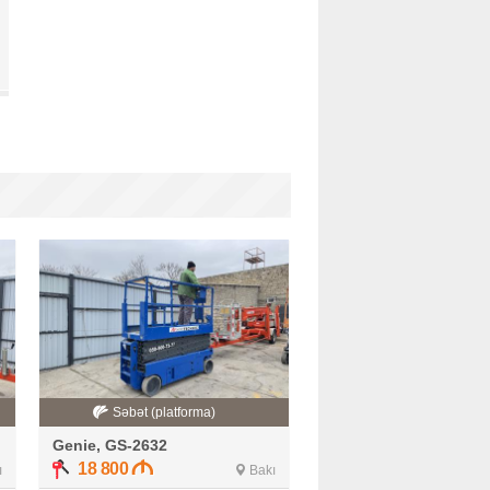
Səbət (platforma)
Genie, GS-2632
18 800
ı
Bakı