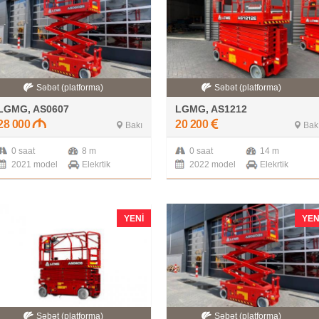
Səbət (platforma)
Səbət (platforma)
LGMG, AS0607
LGMG, AS1212
28 000
20 200
Bakı
Bak
0 saat
8 m
0 saat
14 m
2021 model
Elekrtik
2022 model
Elekrtik
YENI
YEN
Səbət (platforma)
Səbət (platforma)