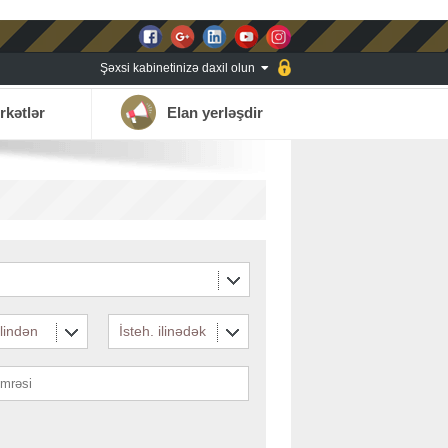
Şəxsi kabinetinizə daxil olun
rkətlər
Elan yerləşdir
ilindən
İsteh. ilinədək