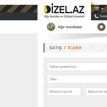
Dəstə
Ağır texnika və Ehtiyat hissələri
Ağır texnikalar
SATIŞ
İCARƏ
Səbət (platforma)
Ölkə