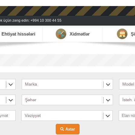
k üçün zəng edin: +994 10 300 44 55
Ehtiyat hissələri
Xidmətlər
Şi
Marka
Model
Şəhər
İsteh. 
Vəziyyət
Axtar