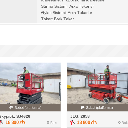
İdarəetmə: Proporsional İdarəetmə
Sürmə Sistemi: Arxa Təkərlər
Əyləc Sistemi: Arxa Təkərlər
Təkər: Bərk Təkər
Səbət (platforma)
Səbət (platforma)
Skyjack, SJ4626
JLG, 2658
18 800
18 800
Bakı
Bak