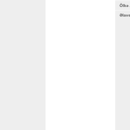
Ölkə 
Əlav