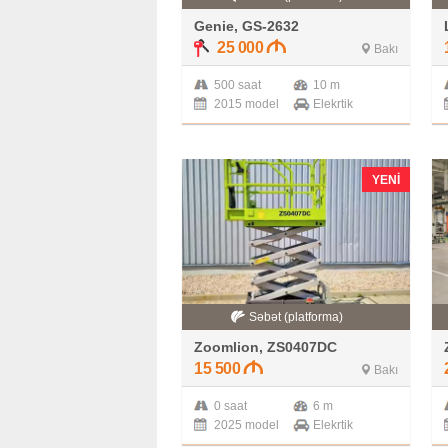
Genie, GS-2632
25 000
Bakı
500 saat
10 m
2015 model
Elekrtik
YENI
Səbət (platforma)
Zoomlion, ZS0407DC
15 500
Bakı
0 saat
6 m
2025 model
Elekrtik