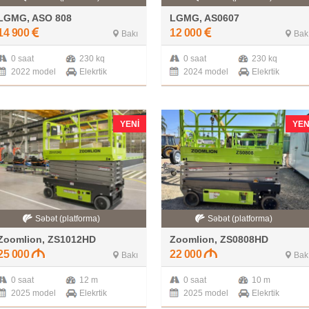
LGMG, ASO 808
LGMG, AS0607
14 900
12 000
Bakı
Bak
0 saat
230 kq
0 saat
230 kq
2022 model
Elekrtik
2024 model
Elekrtik
YENI
YEN
Səbət (platforma)
Səbət (platforma)
Zoomlion, ZS1012HD
Zoomlion, ZS0808HD
25 000
22 000
Bakı
Bak
0 saat
12 m
0 saat
10 m
2025 model
Elekrtik
2025 model
Elekrtik