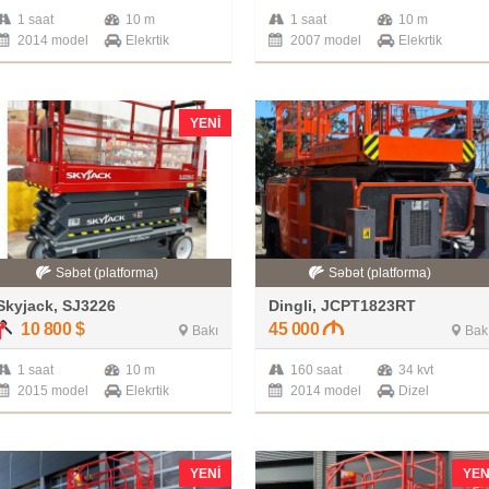
1 saat
10 m
1 saat
10 m
2014 model
Elekrtik
2007 model
Elekrtik
YENI
Səbət (platforma)
Səbət (platforma)
Skyjack, SJ3226
Dingli, JCPT1823RT
10 800
$
45 000
Bakı
Bak
1 saat
10 m
160 saat
34 kvt
2015 model
Elekrtik
2014 model
Dizel
YENI
YEN