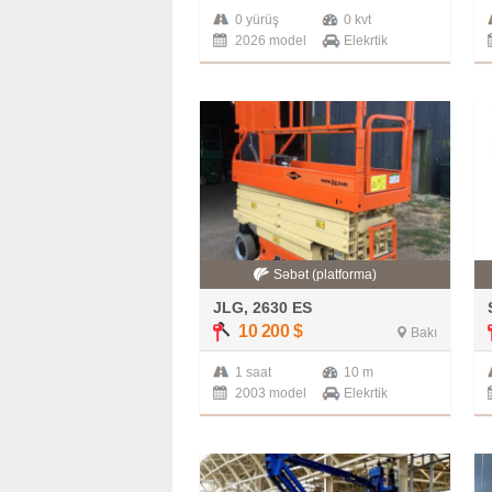
0 yürüş
0 kvt
2026 model
Elekrtik
Səbət (platforma)
JLG, 2630 ES
10 200
$
Bakı
1 saat
10 m
2003 model
Elekrtik