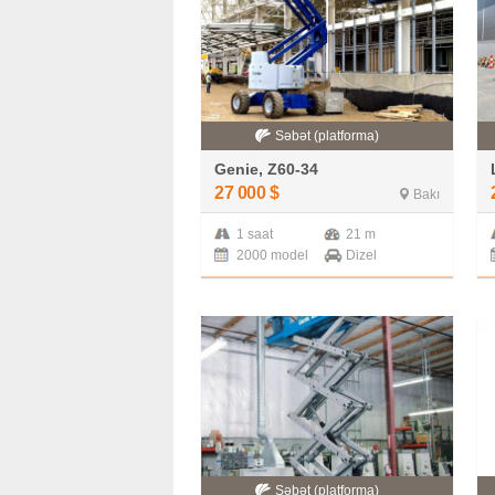
Səbət (platforma)
Genie, Z60-34
27 000
$
Bakı
1 saat
21 m
2000 model
Dizel
Səbət (platforma)