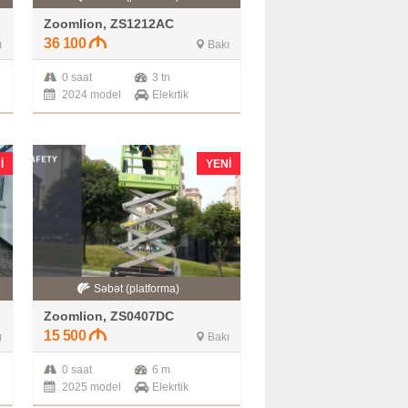
Zoomlion, ZS1212AC
36 100
ı
Bakı
0 saat
3 tn
2024 model
Elekrtik
I
YENI
Səbət (platforma)
Zoomlion, ZS0407DC
15 500
ı
Bakı
0 saat
6 m
2025 model
Elekrtik