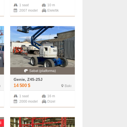
1 saat
10 m
2007 model
Elekrtik
Səbət (platforma)
Genie, Z45-25J
14 500
$
ı
Bakı
1 saat
16 m
2000 model
Dizel
I