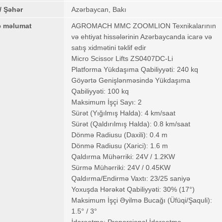
/ Şəhər
Azərbaycan, Bakı
ə məlumat
AGROMACH MMC ZOOMLION Texnikalarının
və ehtiyat hissələrinin Azərbaycanda icarə və
satış xidmətini təklif edir
Micro Scissor Lifts ZS0407DC-Li
Platforma Yükdaşıma Qabiliyyəti: 240 kq
Göyərtə Genişlənməsində Yükdaşıma
Qabiliyyəti: 100 kq
Maksimum İşçi Sayı: 2
Sürət (Yığılmış Halda): 4 km/saat
Sürət (Qaldırılmış Halda): 0.8 km/saat
Dönmə Radiusu (Daxili): 0.4 m
Dönmə Radiusu (Xarici): 1.6 m
Qaldırma Mühərriki: 24V / 1.2KW
Sürmə Mühərriki: 24V / 0.45KW
Qaldırma/Endirmə Vaxtı: 23/25 saniyə
Yoxuşda Hərəkət Qabiliyyəti: 30% (17°)
Maksimum İşçi Əyilmə Bucağı (Üfüqi/Şaquli):
1.5° / 3°