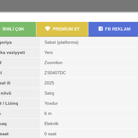
İRƏLİ ÇƏK
PREMİUM ET
FB REKLAM
qoriya
Səbət (platforma)
ka vəziyyəti
Yeni
d
Zoomlion
l
ZS0407DC
al ili
2025
ş növü
Satış
t / Lizinq
Yoxdur
m
6 m
caq
Elekrtik
saat
0 saat