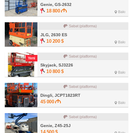
Genie, GS-2632
18 800
Bakı
Səbət (platforma)
JLG, 2630 ES
10 200
$
Bakı
Səbət (platforma)
Yeni
Skyjack, SJ3226
10 800
$
Bakı
Səbət (platforma)
Dingli, JCPT1823RT
45 000
Bakı
Səbət (platforma)
Genie, Z45-25J
14 500
$