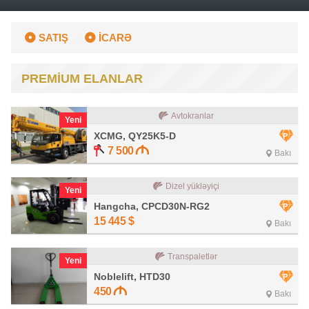
SATIŞ
İCARƏ
PREMİUM ELANLAR
Avtokranlar
Yeni
XCMG, QY25K5-D
7 500
Bakı
Dizel yükləyiçi
Yeni
Hangcha, CPCD30N-RG2
15 445
$
Bakı
Transpaletlər
Yeni
Noblelift, HTD30
450
Bakı