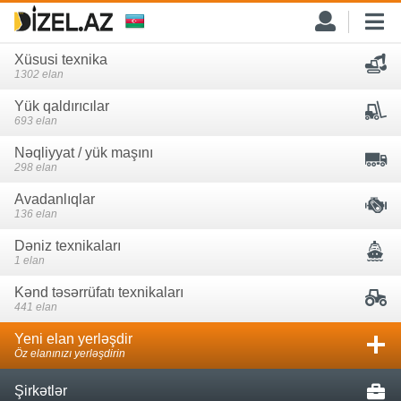
Xüsusi texnika
1302 elan
Yük qaldırıcılar
693 elan
Nəqliyyat / yük maşını
298 elan
Avadanlıqlar
136 elan
Dəniz texnikaları
1 elan
Kənd təsərrüfatı texnikaları
441 elan
Yeni elan yerləşdir
Öz elanınızı yerləşdirin
Şirkətlər