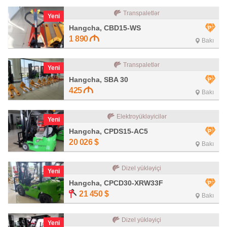
Transpaletlər
Yeni
Hangcha, CBD15-WS
1 890
Bakı
Transpaletlər
Yeni
Hangcha, SBA 30
425
Bakı
Elektroyükləyicilər
Yeni
Hangcha, CPDS15-AC5
20 026
$
Bakı
Dizel yükləyiçi
Yeni
Hangcha, CPCD30-XRW33F
21 450
$
Bakı
Dizel yükləyiçi
Yeni